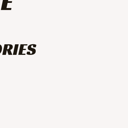
E
ORIES