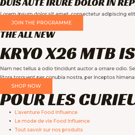
DUIS AUTE IRURE DOLOR IN REP
Lorem ipsum dolor sit amet, consectetur adipiscing elit. 
JOIN THE PROGRAMME
THE ALL NEW
KRYO X26 MTB IS
Nam nec tellus a odio tincidunt auctor a ornare odio. Se
litora torquent per conubia nostra, per inceptos himenae
SHOP NOW
POUR LES CURIE
L’aventure Food Influence
Le mode de vie Food Influence
Tout savoir sur nos produits