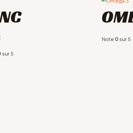
INC
OME
€
Note
0
sur 5
0
sur 5