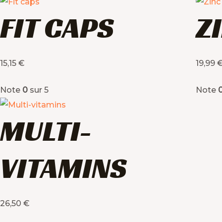
FIT CAPS
Z
15,15
€
19,99
Note
0
sur 5
Note
MULTI-
VITAMINS
26,50
€